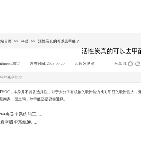
网站首页
>>
科普
>>
活性炭真的可以去甲醛？
活性炭真的可以去甲
trimease2017
|
发布时间:
2023-09-20
|
2916
次浏览
|
|
分享到:
醛的孰是孰非
TVOC，本身并不具备选择性，对于大分子有机物的吸附能力比对甲醛的吸附性大，
是商家一面之词，除甲醛还是要靠通风。
中央吸尘系统的工......
S真空吸尘系统通......