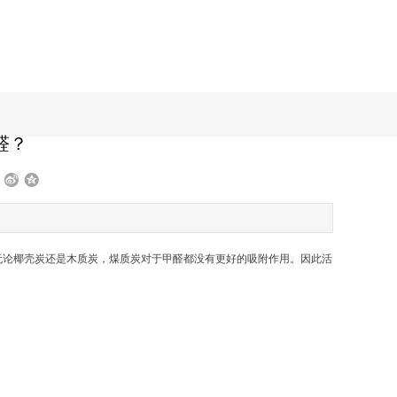
醛？
无论椰壳炭还是木质炭，煤质炭对于甲醛都没有更好的吸附作用。因此活