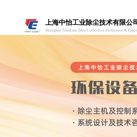
上海中怡工业除尘技术有限公
Shanghai TrimEase Dust Collection Technique & Engine